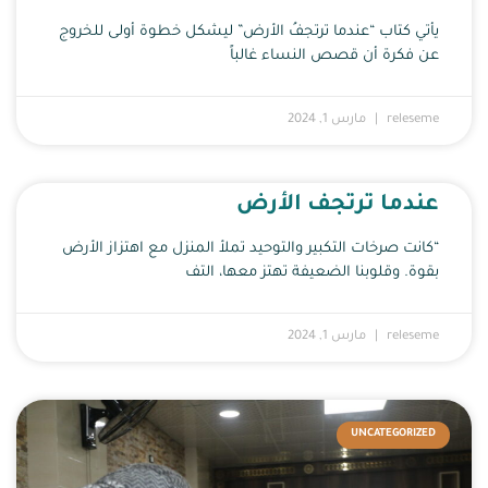
يأتي كتاب “عندما ترتجفُ الأرض” ليشكل خطوة أولى للخروج
عن فكرة أن قصص النساء غالباً
releseme
مارس 1, 2024
عندما ترتجف الأرض
“كانت صرخات التكبير والتوحيد تملأ المنزل مع اهتزاز الأرض
بقوة. وقلوبنا الضعيفة تهتز معها، التف
releseme
مارس 1, 2024
UNCATEGORIZED