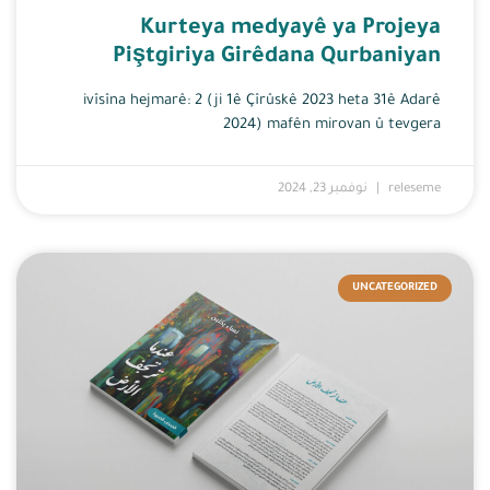
Kurteya medyayê ya Projeya
Piştgiriya Girêdana Qurbaniyan
ivîsîna hejmarê: 2 (ji 1ê Çîrûskê 2023 heta 31ê Adarê
2024) mafên mirovan û tevgera
releseme
نوفمبر 23, 2024
UNCATEGORIZED