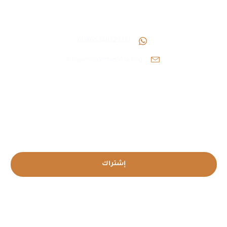
معلومات التواصل
00905349329231
info@releasemesyria.org
إشترك لتلقي اخر الاخبار والفعاليات
إشتراك